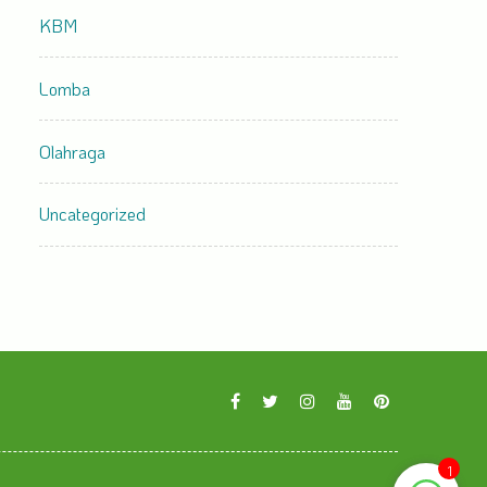
KBM
Lomba
Olahraga
Uncategorized
1