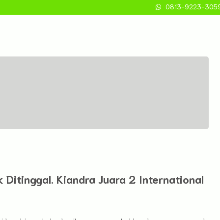
0813-9223-305
Home
Profil
Admi
 Ditinggal. Kiandra Juara 2 International