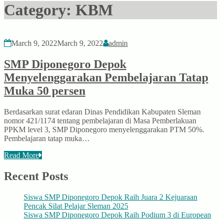
Category:
KBM
March 9, 2022
March 9, 2022
admin
SMP Diponegoro Depok
Menyelenggarakan Pembelajaran Tatap
Muka 50 persen
Berdasarkan surat edaran Dinas Pendidikan Kabupaten Sleman
nomor 421/1174 tentang pembelajaran di Masa Pemberlakuan
PPKM level 3, SMP Diponegoro menyelenggarakan PTM 50%.
Pembelajaran tatap muka…
Read More
Recent Posts
Siswa SMP Diponegoro Depok Raih Juara 2 Kejuaraan
Pencak Silat Pelajar Sleman 2025
Siswa SMP Diponegoro Depok Raih Podium 3 di European