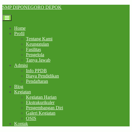
Skip
SMP DIPONEGORO DEPOK
to
content
Home
Profil
Tentang Kami
Keunggulan
Fasilitas
Pengelola
Tanya Jawab
Admisi
Info PPDB
Biaya Pendidikan
Pendaftaran
Blog
Kegiatan
Kegiatan Harian
Ekstrakurikuler
Pengembangan Diri
Galeri Kegiatan
OSIS
Kontak